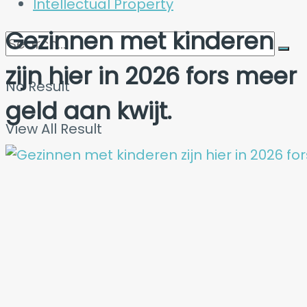
Intellectual Property
Gezinnen met kinderen
zijn hier in 2026 fors meer
No Result
geld aan kwijt.
View All Result