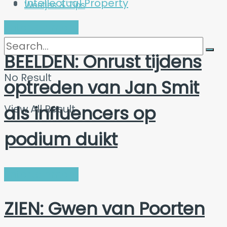
Intellectual Property
Weetjes & Tips
Entertainment
BEELDEN: Onrust tijdens
No Result
optreden van Jan Smit
als influencers op
View All Result
podium duikt
Entertainment
ZIEN: Gwen van Poorten