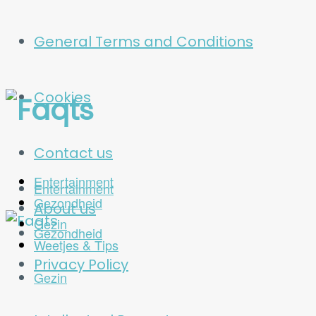
General Terms and Conditions
Cookies
Fa
Contact us
Entertainment
Entertainment
Gezondheid
About us
Gezin
Gezondheid
Weetjes & Tips
Privacy Policy
Gezin