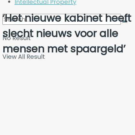
Intellectual Property
‘Het nieuwe kabinet heeft
slecht nieuws voor alle
No Result
mensen met spaargeld’
View All Result