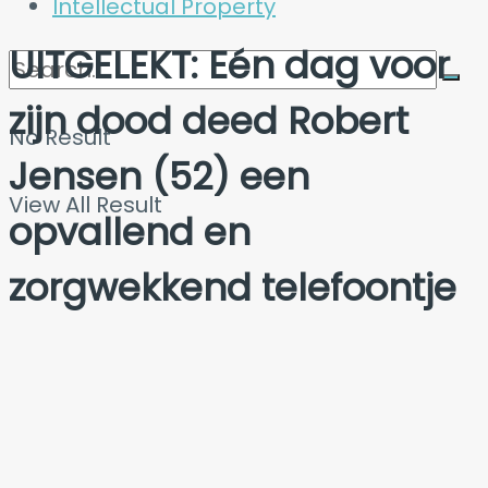
Intellectual Property
UITGELEKT: Eén dag voor
zijn dood deed Robert
No Result
Jensen (52) een
View All Result
opvallend en
zorgwekkend telefoontje