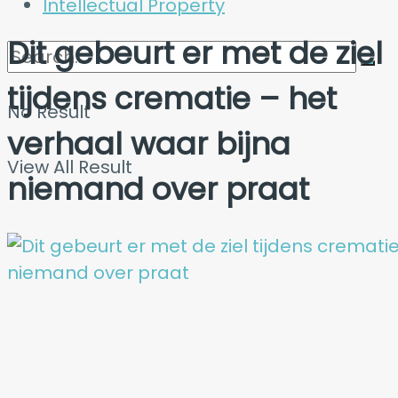
Intellectual Property
Dit gebeurt er met de ziel
tijdens crematie – het
No Result
verhaal waar bijna
View All Result
niemand over praat