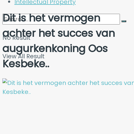
Intellectual Property
Dit is het vermogen
achter het succes van
No Result
augurkenkoning Oos
View All Result
Kesbeke..