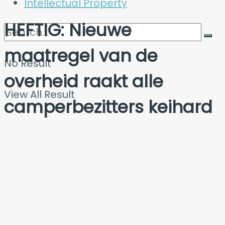
Intellectual Property
HEFTIG: Nieuwe
maatregel van de
No Result
overheid raakt alle
View All Result
camperbezitters keihard