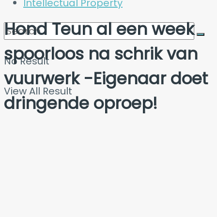
Intellectual Property
Hond Teun al een week
spoorloos na schrik van
No Result
vuurwerk -Eigenaar doet
View All Result
dringende oproep!