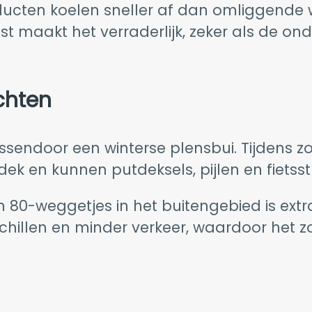
ucten koelen sneller af dan omliggende we
t maakt het verraderlijk, zeker als de ond
chten
ndoor een winterse plensbui. Tijdens zo’n 
ek en kunnen putdeksels, pijlen en fietss
 80-weggetjes in het buitengebied is ext
illen en minder verkeer, waardoor het zo