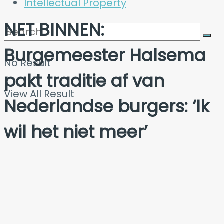
Intellectual Property
NET BINNEN:
Burgemeester Halsema
No Result
pakt traditie af van
View All Result
Nederlandse burgers: ‘Ik
wil het niet meer’