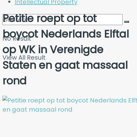
Intellectual Property
Petitie roept op tot
boycot Nederlands Elftal
No Result
op WK in Verenigde
View All Result
Staten en gaat massaal
rond